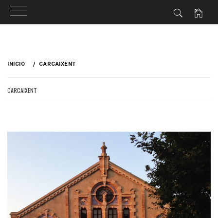
Ir
al
INICIO
CARCAIXENT
contenido
CARCAIXENT