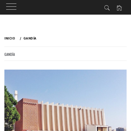
Ir
al
INICIO
GANDÍA
contenido
GANDÍA