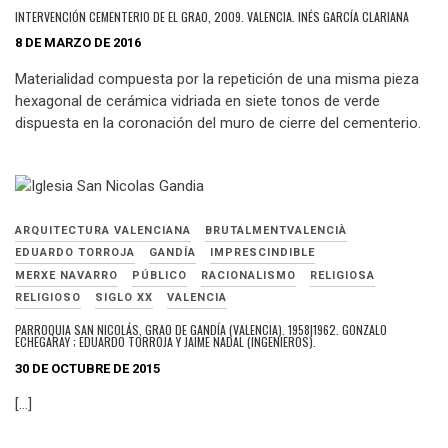
INTERVENCIÓN CEMENTERIO DE EL GRAO, 2009. VALENCIA. INÉS GARCÍA CLARIANA
8 DE MARZO DE 2016
Materialidad compuesta por la repetición de una misma pieza
hexagonal de cerámica vidriada en siete tonos de verde
dispuesta en la coronación del muro de cierre del cementerio.
ARQUITECTURA VALENCIANA
BRUTALMENTVALENCIÀ
EDUARDO TORROJA
GANDÍA
IMPRESCINDIBLE
MERXE NAVARRO
PÚBLICO
RACIONALISMO
RELIGIOSA
RELIGIOSO
SIGLO XX
VALENCIA
PARROQUIA SAN NICOLÁS, GRAO DE GANDÍA (VALENCIA). 1958|1962. GONZALO
ECHEGARAY ; EDUARDO TORROJA Y JAIME NADAL (INGENIEROS).
30 DE OCTUBRE DE 2015
[…]