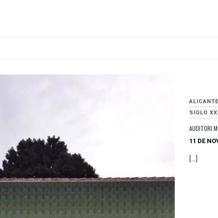
ALICANT
SIGLO XX
AUDITORI M
11 DE NO
[…]