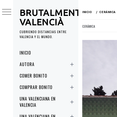
Ir
al
BRUTALMENT
INICIO
CERÁMICA
contenido
VALENCIÀ
CERÁMICA
CUBRIENDO DISTANCIAS ENTRE
VALENCIA Y EL MUNDO.
Menú
INICIO
principal
AUTORA
COMER BONITO
COMPRAR BONITO
UNA VALENCIANA EN
VALENCIA
UNA VALENCIANA EN