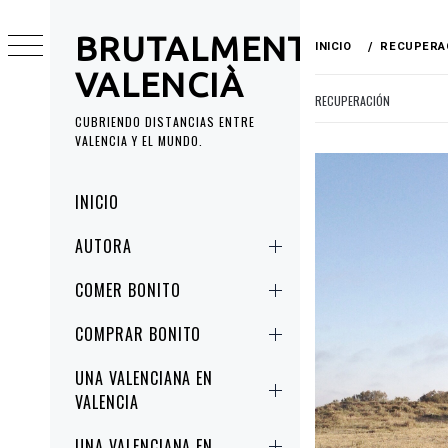
Ir
al
BRUTALMENT
INICIO
RECUPERA
contenido
VALENCIÀ
RECUPERACIÓN
CUBRIENDO DISTANCIAS ENTRE
VALENCIA Y EL MUNDO.
Menú
INICIO
principal
AUTORA
COMER BONITO
COMPRAR BONITO
UNA VALENCIANA EN
VALENCIA
UNA VALENCIANA EN